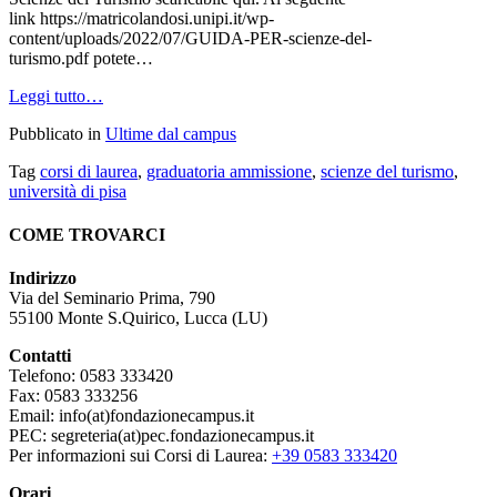
link https://matricolandosi.unipi.it/wp-
content/uploads/2022/07/GUIDA-PER-scienze-del-
turismo.pdf potete…
Leggi tutto…
Pubblicato in
Ultime dal campus
Tag
corsi di laurea
,
graduatoria ammissione
,
scienze del turismo
,
università di pisa
COME TROVARCI
Indirizzo
Via del Seminario Prima, 790
55100 Monte S.Quirico, Lucca (LU)
Contatti
Telefono: 0583 333420
Fax: 0583 333256
Email: info(at)fondazionecampus.it
PEC: segreteria(at)pec.fondazionecampus.it
Per informazioni sui Corsi di Laurea:
+39 0583 333420
Orari