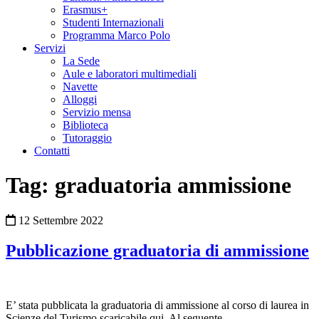
Erasmus+
Studenti Internazionali
Programma Marco Polo
Servizi
La Sede
Aule e laboratori multimediali
Navette
Alloggi
Servizio mensa
Biblioteca
Tutoraggio
Contatti
Tag:
graduatoria ammissione
Pubblicato
12 Settembre 2022
il
Pubblicazione graduatoria di ammissione
E’ stata pubblicata la graduatoria di ammissione al corso di laurea in
Scienze del Turismo scaricabile qui. Al seguente