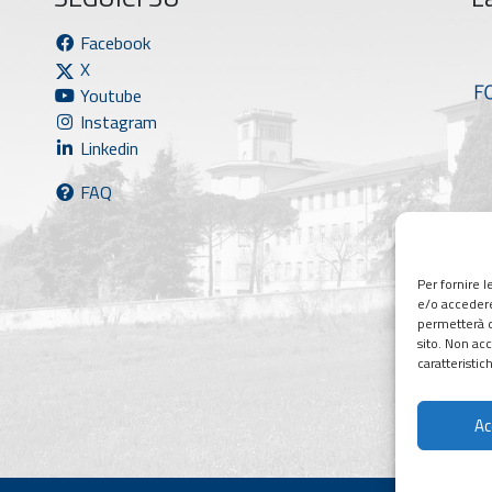
Facebook
X
Youtube
Instagram
Linkedin
FAQ
Per fornire 
e/o accedere
permetterà d
sito. Non ac
caratteristic
Ac