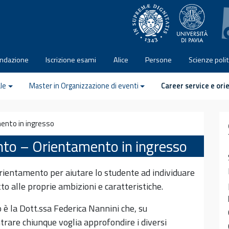
ondazione
Iscrizione esami
Alice
Persone
Scienze poli
le
Master in Organizzazione di eventi
Career service e or
ento in ingresso
nto – Orientamento in ingresso
rientamento per aiutare lo studente ad individuare
to alle proprie ambizioni e caratteristiche.
 è la Dott.ssa Federica Nannini che, su
rare chiunque voglia approfondire i diversi