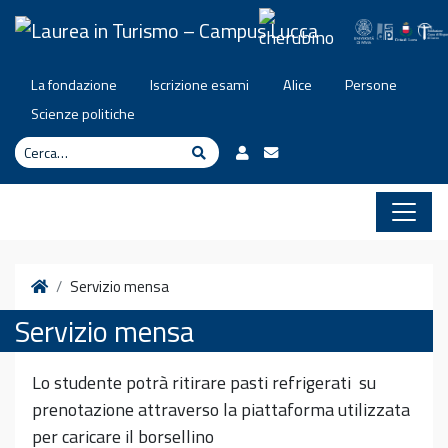
Vai al contenuto
La fondazione
Iscrizione esami
Alice
Persone
Scienze politiche
Cerca
Cerca
Home
Servizio mensa
Servizio mensa
Lo studente potrà ritirare pasti refrigerati su
prenotazione attraverso la piattaforma utilizzata
per caricare il borsellino