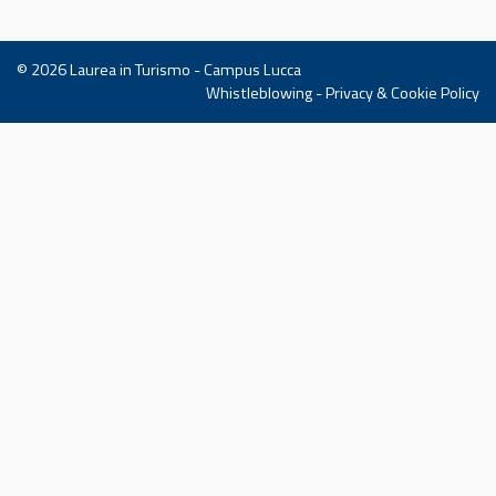
© 2026
Laurea in Turismo - Campus Lucca
Whistleblowing
-
Privacy & Cookie Policy